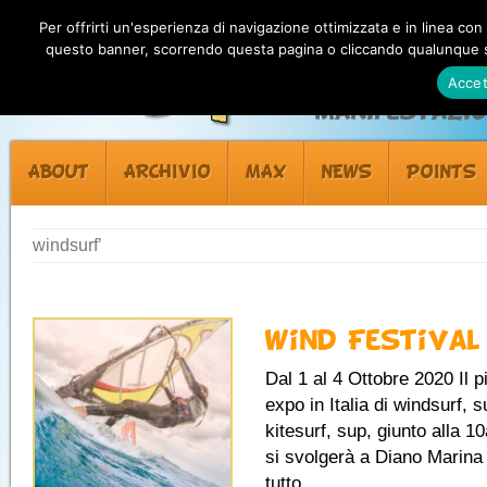
Per offrirti un'esperienza di navigazione ottimizzata e in linea con
questo banner, scorrendo questa pagina o cliccando qualunque su
Accet
Manifestazion
ABOUT
ARCHIVIO
MAX
NEWS
POINTS
windsurf’
Wind Festival
Dal 1 al 4 Ottobre 2020 Il 
expo in Italia di windsurf, s
kitesurf, sup, giunto alla 1
si svolgerà a Diano Marina 
tutto...