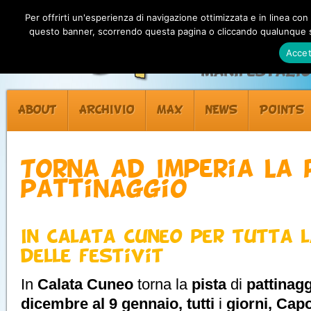
Per offrirti un'esperienza di navigazione ottimizzata e in linea con
questo banner, scorrendo questa pagina o cliccando qualunque su
Accet
Manifestazion
ABOUT
ARCHIVIO
MAX
NEWS
POINTS
Torna ad Imperia la 
pattinaggio
In Calata Cuneo per tutta 
delle festività
In
Calata Cuneo
torna la
pista
di
pattinag
dicembre al 9 gennaio, tutti
i
giorni, Ca