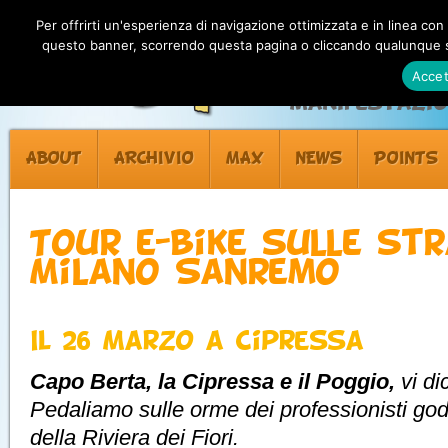
Per offrirti un'esperienza di navigazione ottimizzata e in linea con
questo banner, scorrendo questa pagina o cliccando qualunque su
Accet
Manifestazion
ABOUT
ARCHIVIO
MAX
NEWS
POINTS
Tour e-bike sulle st
Milano Sanremo
Il 26 Marzo a Cipressa
Capo Berta, la Cipressa e il Poggio,
vi d
Pedaliamo sulle orme dei professionisti g
della Riviera dei Fiori.