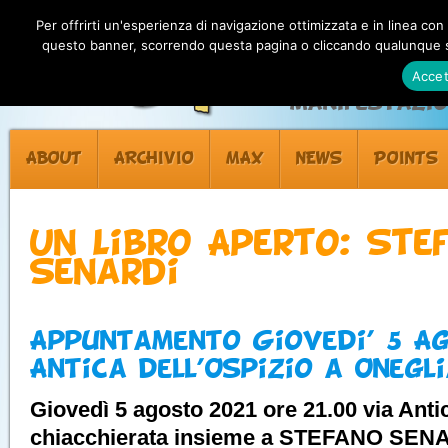
Per offrirti un'esperienza di navigazione ottimizzata e in linea con
questo banner, scorrendo questa pagina o cliccando qualunque su
Accet
Manifestazion
ABOUT
ARCHIVIO
MAX
NEWS
POINTS
Un Libro Aperto: Ste
Senardi
Appuntamento Giovedi’ 5 Ag
Antica dell’Ospizio a Onegl
Giovedì 5 agosto 2021 ore 21.00 via Anti
chiacchierata insieme a STEFANO SEN