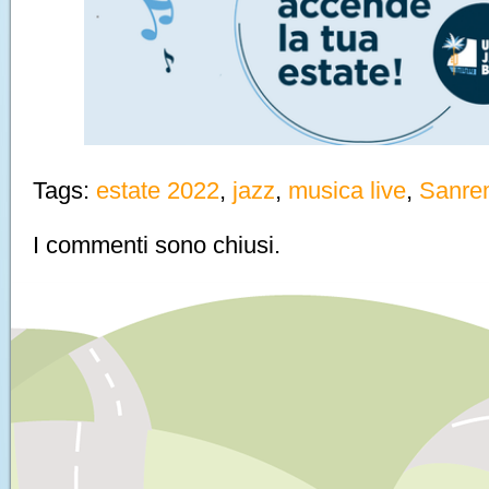
Tags:
estate 2022
,
jazz
,
musica live
,
Sanre
I commenti sono chiusi.