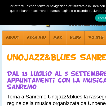
Per offrirti un'esperienza di navigazione ottimizzata e in linea con
questo banner, scorrendo questa pagina o cliccando qualunque su
Accet
Manifestazion
ABOUT
ARCHIVIO
MAX
NEWS
POINTS
UnoJazz&Blues Sanr
Dal 15 Luglio al 3 Settembr
appuntamenti con la musica
Sanremo
Torna a Sanremo Unojazz&blues la rassegn
regine della musica organizzata da Unoenerg