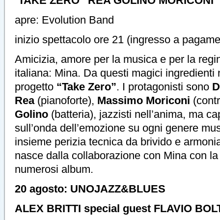
“
TAKE ZERO” REA GOLINO MORICONI
apre: Evolution Band
inizio spettacolo ore 21 (ingresso a pagame
Amicizia, amore per la musica e per la reg
italiana: Mina. Da questi magici ingredienti 
progetto
“Take Zero”
. I protagonisti sono
D
Rea
(pianoforte),
Massimo Moriconi
(cont
Golino
(batteria), jazzisti nell’anima, ma c
sull’onda dell’emozione su ogni genere mu
insieme perizia tecnica da brivido e armonia
nasce dalla collaborazione con Mina con la
numerosi album.
20 agosto: UNOJAZZ&BLUES
ALEX BRITTI special guest FLAVIO BO