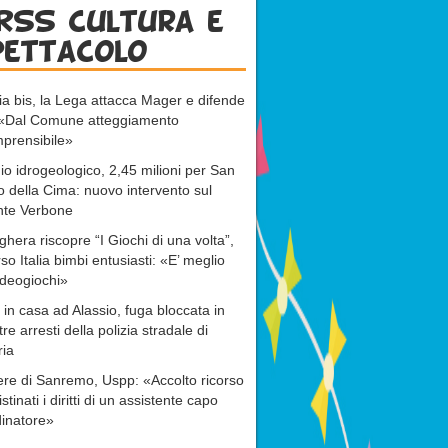
RSS cultura e
pettacolo
ia bis, la Lega attacca Mager e difende
: «Dal Comune atteggiamento
prensibile»
io idrogeologico, 2,45 milioni per San
o della Cima: nuovo intervento sul
nte Verbone
ghera riscopre “I Giochi di una volta”,
rso Italia bimbi entusiasti: «E’ meglio
ideogiochi»
 in casa ad Alassio, fuga bloccata in
tre arresti della polizia stradale di
ria
re di Sanremo, Uspp: «Accolto ricorso
istinati i diritti di un assistente capo
inatore»