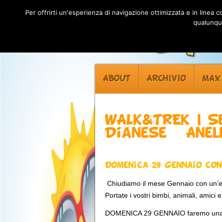
Per offrirti un'esperienza di navigazione ottimizzata e in linea
qualunque
ABOUT
ARCHIVIO
MAX
WALK&TREK I Se
Dianese – Anel
Domenica 29 Gennaio co
Chiudiamo il mese Gennaio con un’e
Portate i vostri bimbi, animali, amici 
DOMENICA 29 GENNAIO faremo una dol