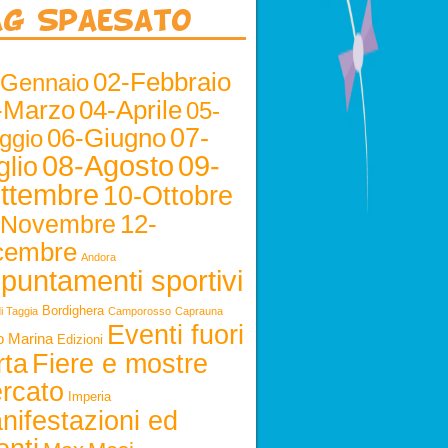
ag Spaesato
02-Febbraio
-Gennaio
-Marzo
04-Aprile
05-
06-Giugno
07-
ggio
08-Agosto
09-
glio
ttembre
10-Ottobre
12-
-Novembre
cembre
Andora
puntamenti sportivi
Bordighera
i Taggia
Camporosso
Caprauna
Eventi fuori
o Marina
Edizioni
rta
Fiere e mostre
rcato
Imperia
nifestazioni ed