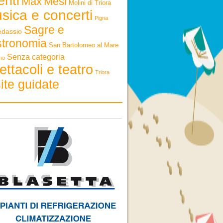
enti
Max
Mesi
Molini di Triora
sica e concerti
Pigna
Sagre e
edassio
stronomia
San Bartolomeo al Mare
Senza categoria
mo
ettacoli e teatro
Triora
ite guidate