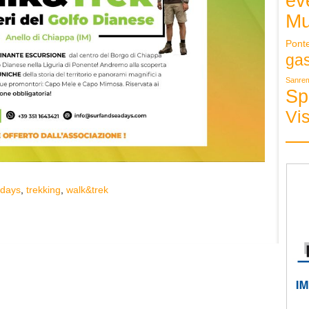
ev
Mu
Pont
ga
Sanre
Sp
Vis
adays
,
trekking
,
walk&trek