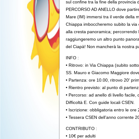
sul confine tra la fine della provincia
PERCORSO AD ANELLO dove partiremo
Mare (IM) immersi tra il verde della 
Chiappa imboccheremo subito la via ch
alla cresta panoramica; percorrendo 
raggiungeremo un altro punto panoram
del Ciapà! Non mancherà la nostra pau
INFO :
• Ritrovo: in Via Chiappa (subito sott
SS. Mauro e Giacomo Maggiore dove
• Partenza: ore 10.00, ritrovo 20′ pr
• Rientro previsto: al punto di parten
• Percorso: ad anello di livello facile
Difficoltà E. Con guide locali CSEN.
• Iscrizione: obbligatoria entro le ore
• Tessera CSEN dell’anno corrente 20
CONTRIBUTO :
• 10€ per adulti