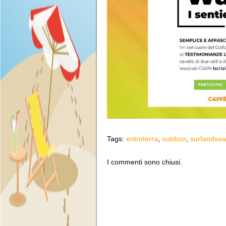
Tags:
entroterra
,
outdoor
,
surfandse
I commenti sono chiusi.