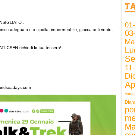
T
SIGLIATO :
01
nico adeguato e a cipolla, impermeabile, giacca anti vento,
03
Ma
CSEN richiedi la tua tessera!
Lu
Se
11
Di
1
Ap
fandseadays.com
Arma d
Dian
po
me
Ma