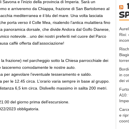
 di Savona e l’inizio della provincia di Imperia. Sarà un
 e arriveremo da Chiappa, frazione di San Bartolomeo al
s
macchia mediterranea e il blu del mare. Una volta lasciata
e porta verso il Colle Mea, risalendo l’antica mulattiera fino
Aurel
la panoramica dorsale, che divide Andora dal Golfo Dianese,
Rixi
ico notevole…uno dei nostri preferiti nel cuore del Parco
incom
sa caffè offerta dall’associazione!
Risch
Biagi
torre
o la frazione) nel parcheggio sotto la Chiesa parrocchiale dei
 lasceremo comodamente le nostre auto.
Bordi
ima per agevolare l’eventuale tesseramento e saldo.
in co
dei v
za per le 12.45 circa. L’orario varia sempre in base al gruppo.
, distanza 6,5 km circa. Dislivello massimo in salita 200 metri.
Furto
A10: 
Impe
 21.00 del giorno prima dell’escursione.
22/2023 obbligatoria.
Carce
e ripr
coord