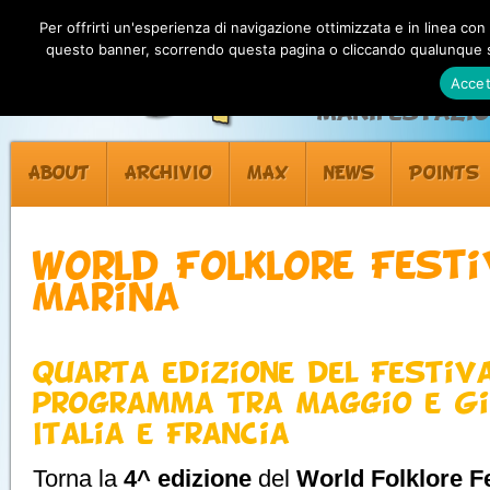
Per offrirti un'esperienza di navigazione ottimizzata e in linea con
questo banner, scorrendo questa pagina o cliccando qualunque su
Accet
Manifestazion
ABOUT
ARCHIVIO
MAX
NEWS
POINTS
World Folklore Festi
Marina
Quarta edizione del Festiva
programma tra Maggio e G
Italia e Francia
Torna la
4^ edizione
del
World Folklore Fe