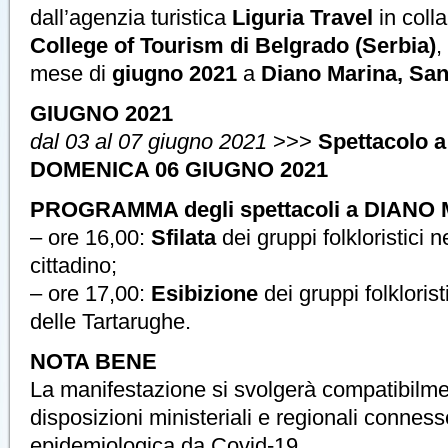
dall’agenzia turistica
Liguria Travel
in coll
College of Tourism di Belgrado (Serbia)
,
mese di
giugno 2021
a
Diano Marina, Sa
GIUGNO 2021
dal 03 al 07 giugno 2021
>>>
Spettacolo a
DOMENICA 06 GIUGNO 2021
PROGRAMMA degli spettacoli a DIANO
– ore 16,00:
Sfilata
dei gruppi folkloristici n
cittadino;
– ore 17,00:
Esibizione
dei gruppi folklorist
delle Tartarughe.
NOTA BENE
La manifestazione si svolgerà compatibilme
disposizioni ministeriali e regionali connes
epidemiologica da Covid-19.