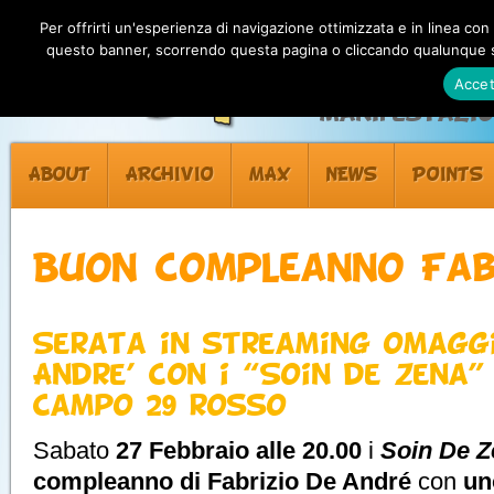
Per offrirti un'esperienza di navigazione ottimizzata e in linea con
questo banner, scorrendo questa pagina o cliccando qualunque su
Accet
Manifestazion
ABOUT
ARCHIVIO
MAX
NEWS
POINTS
Buon compleanno Fab
Serata in streaming omagg
Andre’ con i “Soin de Zena”
Campo 29 rosso
Sabato
27 Febbraio alle 20.00
i
Soin De Z
compleanno di Fabrizio De André
con
un