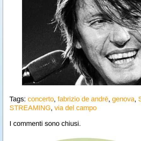
Tags:
concerto
,
fabrizio de andrè
,
genova
,
STREAMING
,
via del campo
I commenti sono chiusi.