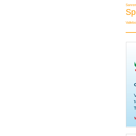
Sanre
Sp
Valleb