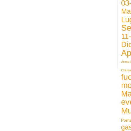
03
Ma
Lug
Se
11
Di
Ap
Arma d
Chiusa
fuo
mo
Ma
ev
Mu
Pont
ga