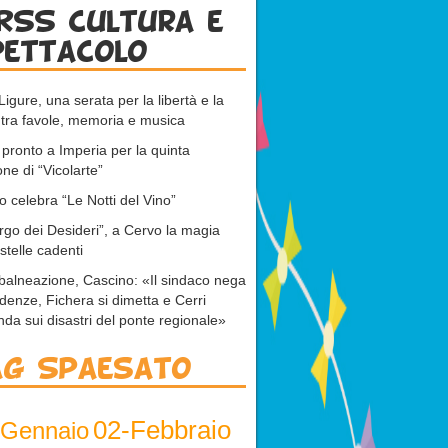
RSS cultura e
pettacolo
Ligure, una serata per la libertà e la
tra favole, memoria e musica
 pronto a Imperia per la quinta
one di “Vicolarte”
 celebra “Le Notti del Vino”
orgo dei Desideri”, a Cervo la magia
 stelle cadenti
 balneazione, Cascino: «Il sindaco nega
idenze, Fichera si dimetta e Cerri
nda sui disastri del ponte regionale»
ag Spaesato
02-Febbraio
-Gennaio