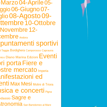
-Marzo
04-Aprile
05-
06-Giugno
07-
ggio
08-Agosto
09-
lio
ttembre
10-Ottobre
12-
-Novembre
cembre
Andora
puntamenti sportivi
Bordighera
i Taggia
Camporosso
Caprauna
Eventi
Diano Marina
Edizioni
nico
ri porta
Fiere e
stre mercato
Imperia
nifestazioni ed
enti
Max
Mesi
Molini di Triora
sica e concerti
Pigna
Sagre e
edassio
stronomia
San Bartolomeo al Mare