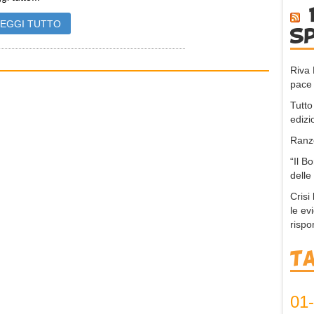
LEGGI TUTTO
s
Riva 
pace 
Tutto
edizi
Ranzo
“Il B
delle
Crisi
le ev
rispo
T
01