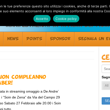
 con le tue preferenze questo sito utilizza i cookies, anche di terze pa
 suo elemento acconsenti al loro impiego in conformità alla nostra Coo
Accetto
Cookie policy
Manifestazioni in Riviera dei Fiori
NEWS
POINTS
SPONSOR
SEGNALA UN E
C
Sear
uon compleanno
Sagr
aber!
ata in streaming omaggio a De Andre’
 i “Soin de Zena” da Via del Campo 29
so Sabato 27 Febbraio alle 20.00 i Soin
gi tutto...