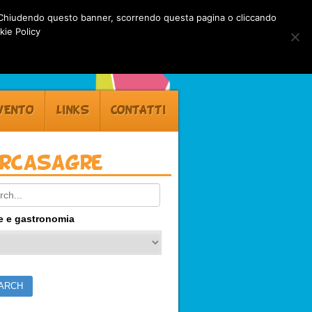
rti. Chiudendo questo banner, scorrendo questa pagina o cliccando
kie Policy
VENTO
LINKS
CONTATTI
ercasagre
ch:
e e gastronomia