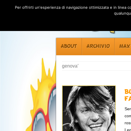
Per offrirti un'esperienza di navigazione ottimizzata e in linea
qualunque
ABOUT
ARCHIVIO
MAX
genova’
B
F
Ser
con
ros
Leg