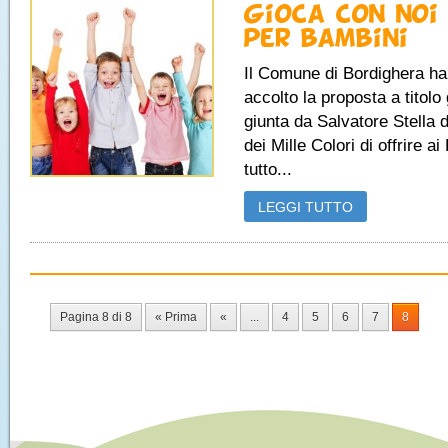
Gioca con noi
per bambini
Il Comune di Bordighera ha
accolto la proposta a titolo 
giunta da Salvatore Stella d
dei Mille Colori di offrire ai
tutto...
LEGGI TUTTO
Pagina 8 di 8
« Prima
«
...
4
5
6
7
8