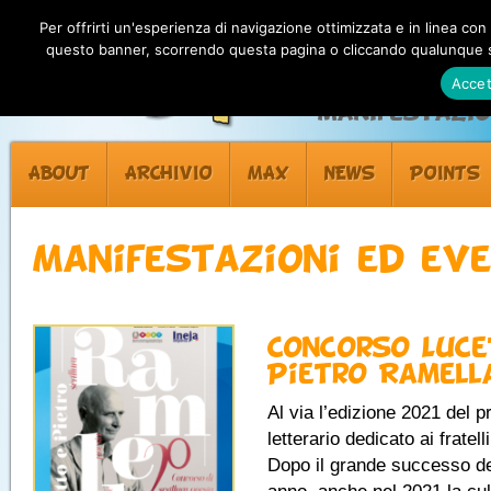
Per offrirti un'esperienza di navigazione ottimizzata e in linea con
questo banner, scorrendo questa pagina o cliccando qualunque su
Accet
Manifestazion
ABOUT
ARCHIVIO
MAX
NEWS
POINTS
Manifestazioni ed eve
Concorso Luce
Pietro Ramell
Al via l’edizione 2021 del 
letterario dedicato ai fratel
Dopo il grande successo de