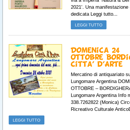
via a Imperia ‘Natura & Be
2021’. Una manifestazione 
dedicata Leggi tutto...
LEGGI TUTTO
Domenica 24
Ottobre Bordi
Citta’ d’Arte
Mercatino di antiquariato su
Lungomare Argentina DO
OTTOBRE – BORDIGHERA
Lungomare Argentina Info 
338.7262822 (Monica) Circ
Ricreativo Culturale Antic
LEGGI TUTTO