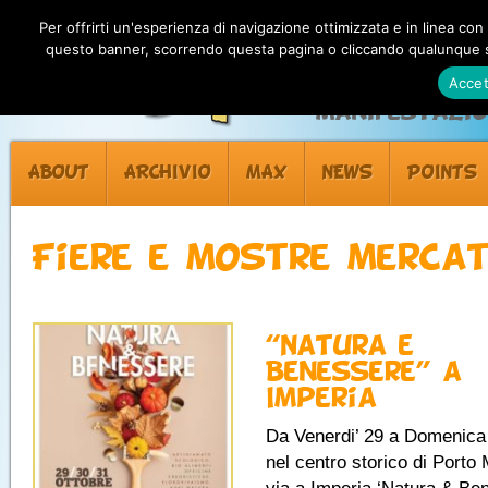
Per offrirti un'esperienza di navigazione ottimizzata e in linea con
questo banner, scorrendo questa pagina o cliccando qualunque su
Accet
Manifestazion
ABOUT
ARCHIVIO
MAX
NEWS
POINTS
Fiere e mostre merca
“Natura e
Benessere” a
Imperia
Da Venerdi’ 29 a Domenica
nel centro storico di Porto 