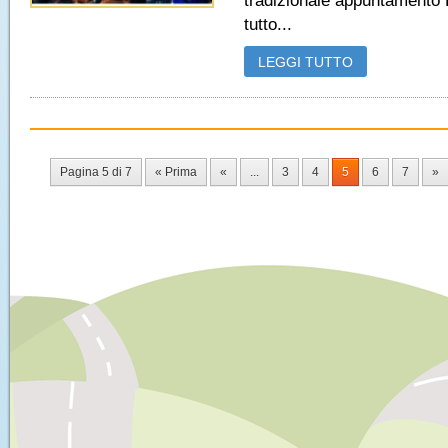
tradizionale appuntamento 
tutto...
LEGGI TUTTO
Pagina 5 di 7
« Prima
«
...
3
4
5
6
7
»