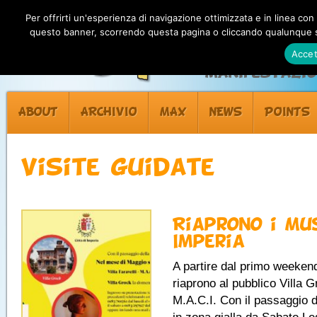
Per offrirti un'esperienza di navigazione ottimizzata e in linea con
questo banner, scorrendo questa pagina o cliccando qualunque su
Accet
Manifestazion
ABOUT
ARCHIVIO
MAX
NEWS
POINTS
Visite guidate
Riaprono i Mu
Imperia
A partire dal primo weeken
riaprono al pubblico Villa G
M.A.C.I. Con il passaggio d