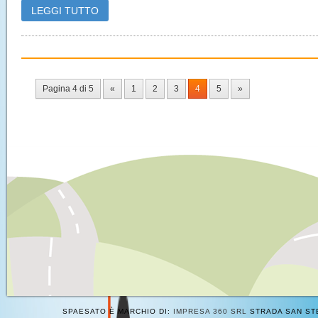
LEGGI TUTTO
Pagina 4 di 5
«
1
2
3
4
5
»
SPAESATO È MARCHIO DI:
IMPRESA 360 SRL
STRADA SAN STE