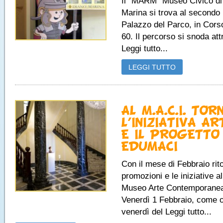
Il “MARM” Museo Civico di
Marina si trova al secondo 
Palazzo del Parco, in Cors
60. Il percorso si snoda at
Leggi tutto...
LEGGI TUTTO
AL M.A.C.I. TOR
L’INIZIATIVA AR
E IL PROGETTO
EDUMACI
Con il mese di Febbraio rit
promozioni e le iniziative a
Museo Arte Contemporanea
Venerdì 1 Febbraio, come 
venerdì del Leggi tutto...