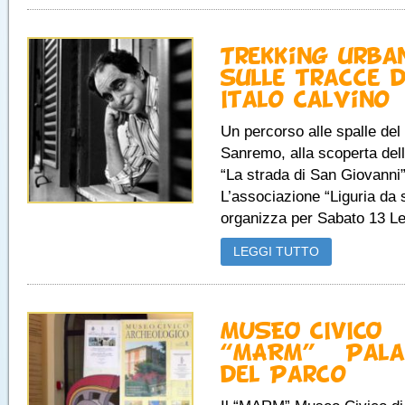
Trekking urba
sulle tracce d
Italo Calvino
Un percorso alle spalle del 
Sanremo, alla scoperta dell
“La strada di San Giovanni
L’associazione “Liguria da 
organizza per Sabato 13 Leg
LEGGI TUTTO
MUSEO CIVICO
“MARM” – Pal
del Parco