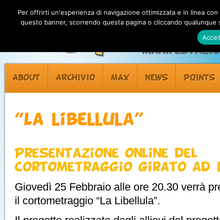
Per offrirti un'esperienza di navigazione ottimizzata e in linea con
questo banner, scorrendo questa pagina o cliccando qualunque su
Accet
Manifestazion
ABOUT
ARCHIVIO
MAX
NEWS
POINTS
“La libellula”
Presentazione online del
cortometraggio girato ad 
Giovedì 25 Febbraio alle ore 20.30 verrà pr
il cortometraggio “La Libellula”.