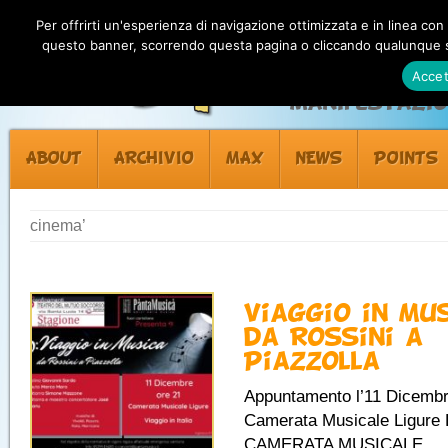
Per offrirti un'esperienza di navigazione ottimizzata e in linea con
questo banner, scorrendo questa pagina o cliccando qualunque su
Accet
Manifestazion
ABOUT
ARCHIVIO
MAX
NEWS
POINTS
cinema’
Viaggio in Mus
da Rossini a
Piazzolla
Appuntamento l’11 Dicembr
Camerata Musicale Ligure 
CAMERATA MUSICALE