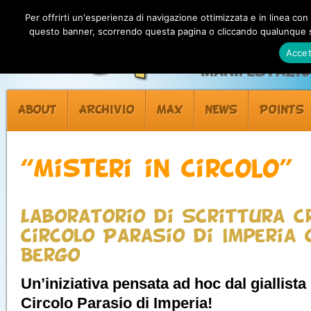
Per offrirti un'esperienza di navigazione ottimizzata e in linea con
questo banner, scorrendo questa pagina o cliccando qualunque su
Accet
Manifestazion
ABOUT
ARCHIVIO
MAX
NEWS
POINTS
“Misteri in Circolo”
Laboratorio di Scrittura c
Circolo Parasio di Imperia
Bergo
Un’iniziativa pensata ad hoc dal giallist
Circolo Parasio di Imperia!