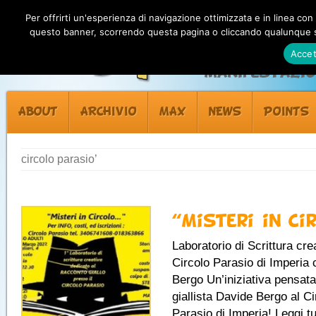
Per offrirti un'esperienza di navigazione ottimizzata e in linea con
questo banner, scorrendo questa pagina o cliccando qualunque su
Accet
Manifestazion
ABOUT
ARCHIVIO
MAX
NEWS
POINTS
circolo parasio’
“Misteri in Ci
Laboratorio di Scrittura cre
Circolo Parasio di Imperia
Bergo Un’iniziativa pensata
giallista Davide Bergo al Ci
Parasio di Imperia! Leggi tut