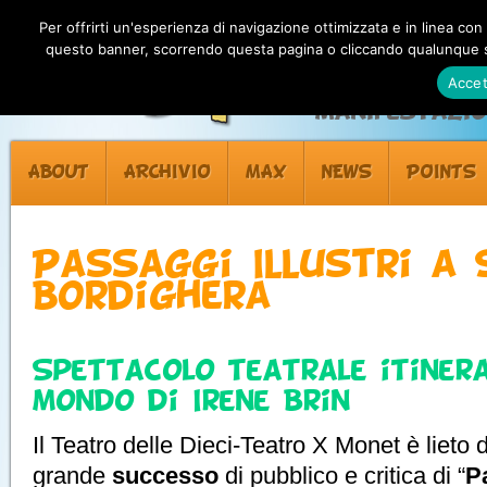
Per offrirti un'esperienza di navigazione ottimizzata e in linea con
questo banner, scorrendo questa pagina o cliccando qualunque su
Accet
Manifestazion
ABOUT
ARCHIVIO
MAX
NEWS
POINTS
Passaggi Illustri a 
Bordighera
Spettacolo teatrale itiner
mondo di Irene Brin
Il Teatro delle Dieci-Teatro X Monet è lieto 
grande
successo
di pubblico e critica di “
Pa