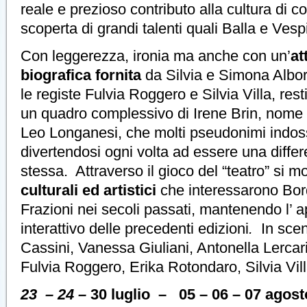
reale e prezioso contributo alla cultura di c
scoperta di grandi talenti quali Balla e Vesp
Con leggerezza, ironia ma anche con un’
at
biografica fornita
da Silvia e Simona Albo
le registe Fulvia Roggero e Silvia Villa, rest
un quadro complessivo di Irene Brin, nome d
Leo Longanesi, che molti pseudonimi indoss
divertendosi ogni volta ad essere una differ
stessa. Attraverso il gioco del “teatro” si m
culturali ed artistici
che interessarono Bor
Frazioni nei secoli passati, mantenendo l’ a
interattivo delle precedenti edizioni
.
In scen
Cassini, Vanessa Giuliani, Antonella Lerca
Fulvia Roggero, Erika Rotondaro, Silvia Vill
23 – 24 –
30 luglio – 05 – 06 – 07 agost