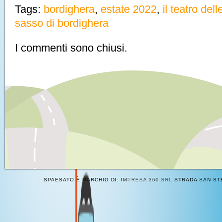
Tags:
bordighera
,
estate 2022
,
il teatro dell
sasso di bordighera
I commenti sono chiusi.
SPAESATO È MARCHIO DI:
IMPRESA 360 SRL
STRADA SAN STE