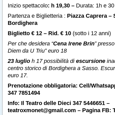
Inizio spettacolo
: h 19,30 –
Durata: 1h e 30
Partenza e Biglietteria :
Piazza Caprera – 
Bordighera
Biglietto € 12 – Rid. € 10
(sotto i 12 anni)
Per che desidera “
Cena Irene Brin
” presso
Diem da U Triu” euro 18
23 luglio
h 17 possibilità di
escursione
ina
centro storico di Bordighera a Sasso. Escu
euro 17.
Prenotazione obbligatoria: Cell/Whatsap
347 7851494
Info: Il Teatro delle Dieci 347 5446651 –
teatroxmonet@gmail.com – Pagina FB: T