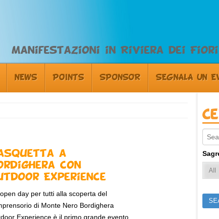
Manifestazioni in Riviera dei Fiori
NEWS
POINTS
SPONSOR
SEGNALA UN E
C
Sear
asquetta a
Sagr
ordighera con
utdoor Experience
open day per tutti alla scoperta del
prensorio di Monte Nero Bordighera
door Experience è il primo grande evento