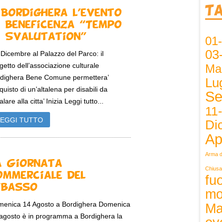
T
 Bordighera l’evento
i beneficenza “Tempo
i Svalutation”
01
03
2 Dicembre al Palazzo del Parco: il
getto dell’associazione culturale
Ma
dighera Bene Comune permettera’
Lug
cquisto di un’altalena per disabili da
Se
lare alla citta’ Inizia Leggi tutto...
11
LEGGI TUTTO
Di
Ap
Arma d
a Giornata
Chiusa
ommerciale del
fuo
ibasso
mo
enica 14 Agosto a Bordighera Domenica
Ma
agosto è in programma a Bordighera la