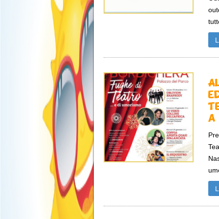
out
tutt
A
e
t
a
Pre
Tea
Nas
umo