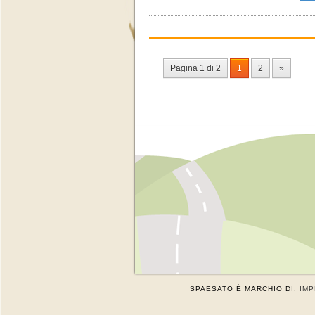
Pagina 1 di 2
1
2
»
SPAESATO È MARCHIO DI:
IMP