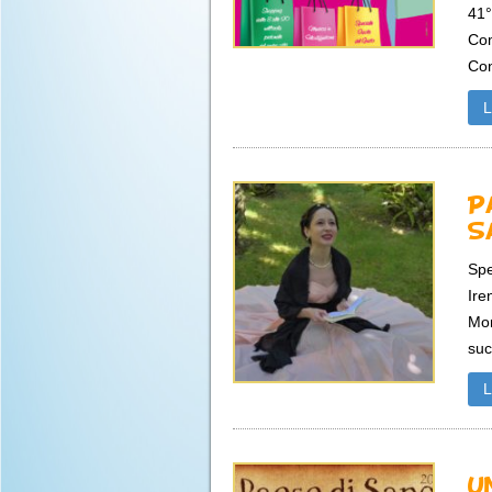
41°
Com
Con
P
S
Spe
Ire
Mon
suc
U