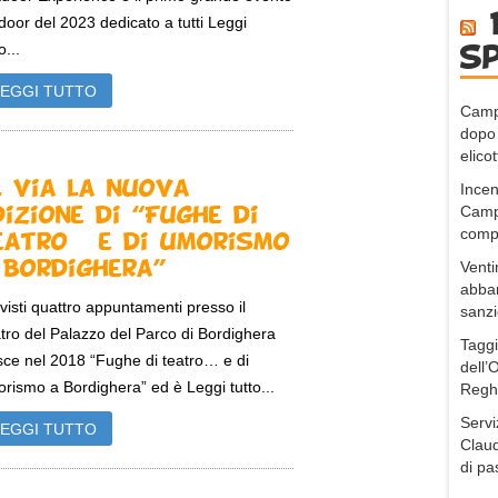
door del 2023 dedicato a tutti Leggi
o...
s
LEGGI TUTTO
Campo
dopo 
elico
l via la nuova
Incen
Camp
dizione di “Fughe di
comp
eatro… e di umorismo
Venti
 Bordighera”
abban
visti quattro appuntamenti presso il
sanz
tro del Palazzo del Parco di Bordighera
Taggi
ce nel 2018 “Fughe di teatro… e di
dell’
rismo a Bordighera” ed è Leggi tutto...
Regh
Servi
LEGGI TUTTO
Claud
di pa