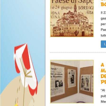
B
Il 
gas
per
Pae
tutt
A
M
d
P
“Al
pub
Mer