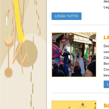
ded
Leg
LEGGI TUTTO
L
Dom
cen
Cit
Bor
Con
bev
B