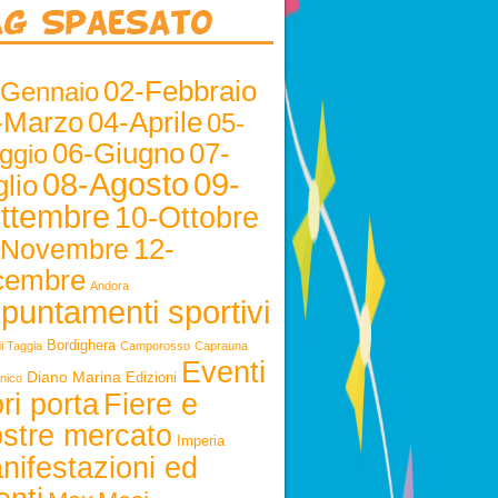
ag Spaesato
02-Febbraio
-Gennaio
-Marzo
04-Aprile
05-
06-Giugno
07-
ggio
08-Agosto
09-
lio
ttembre
10-Ottobre
12-
-Novembre
cembre
Andora
puntamenti sportivi
Bordighera
i Taggia
Camporosso
Caprauna
Eventi
Diano Marina
Edizioni
nico
ri porta
Fiere e
stre mercato
Imperia
nifestazioni ed