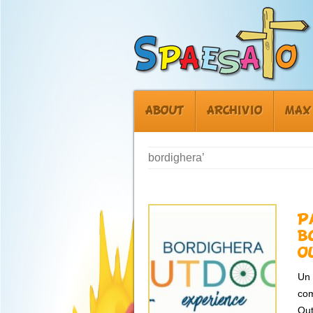
ABOUT
ARCHIVIO
MAX
bordighera’
P
B
O
Un 
com
Out