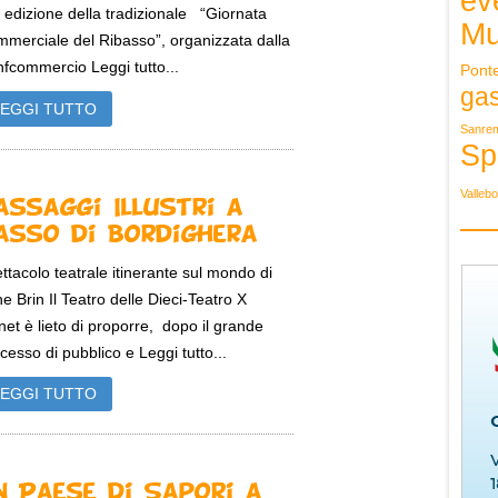
ev
 edizione della tradizionale “Giornata
Mu
merciale del Ribasso”, organizzata dalla
fcommercio Leggi tutto...
Pont
ga
LEGGI TUTTO
Sanre
Sp
Valleb
assaggi Illustri a
asso di Bordighera
ttacolo teatrale itinerante sul mondo di
ne Brin Il Teatro delle Dieci-Teatro X
et è lieto di proporre, dopo il grande
cesso di pubblico e Leggi tutto...
LEGGI TUTTO
n Paese di Sapori a