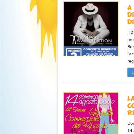
A
d
d
Il 
pro
Bor
l’a
rega
L
C
R
Dom
14 