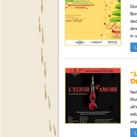
Dom
Bor
ded
dic
in 
“
D
Nel
Riv
all
edi
org