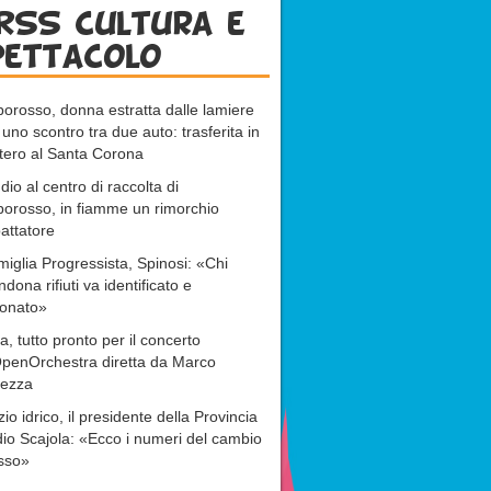
RSS cultura e
pettacolo
rosso, donna estratta dalle lamiere
uno scontro tra due auto: trasferita in
ttero al Santa Corona
dio al centro di raccolta di
orosso, in fiamme un rimorchio
attatore
miglia Progressista, Spinosi: «Chi
dona rifiuti va identificato e
ionato»
a, tutto pronto per il concerto
OpenOrchestra diretta da Marco
ezza
zio idrico, il presidente della Provincia
io Scajola: «Ecco i numeri del cambio
sso»