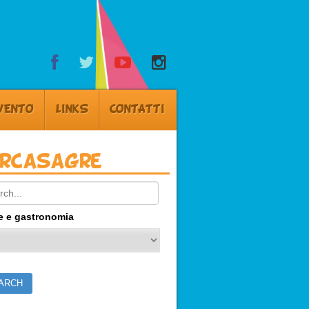
VENTO
LINKS
CONTATTI
ercasagre
ch:
e e gastronomia