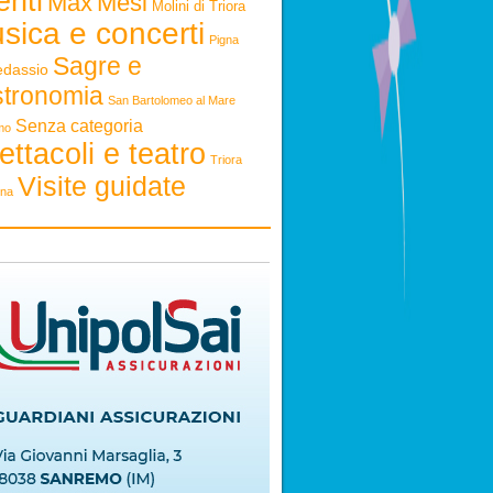
enti
Max
Mesi
Molini di Triora
sica e concerti
Pigna
Sagre e
edassio
stronomia
San Bartolomeo al Mare
Senza categoria
mo
ettacoli e teatro
Triora
Visite guidate
ona