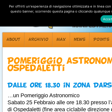
Per offrirti un'esperienza di navigazione ottimizzata e in linea con
questo banner, scorrendo questa pagina o cliccando qualunque su
Accet
Manifestazion
ABOUT
ARCHIVIO
MAX
NEWS
POINTS
Pomeriggio astronom
Ospedaletti
Dalle ore 18.30 in zona Dar
…un Pomeriggio Astronomico
Sabato 25 Febbraio alle ore 18.30 presso l
di Ospedaletti (fine area ciclabile direzione