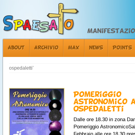
Manifestazion
ABOUT
ARCHIVIO
MAX
NEWS
POINTS
ospedaletti’
Pomeriggio
astronomico 
Ospedaletti
Dalle ore 18.30 in zona D
Pomeriggio AstronomicoSa
Febbraio alle ore 18.30 pre