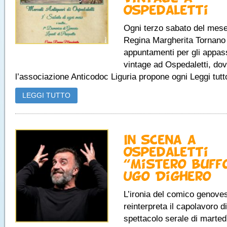
Ospedaletti
Ogni terzo sabato del mese
Regina Margherita Tornano 
appuntamenti per gli appass
vintage ad Ospedaletti, do
l’associazione Anticodoc Liguria propone ogni Leggi tutto
LEGGI TUTTO
In scena a
Ospedaletti
“Mistero buff
Ugo Dighero
L’ironia del comico genove
reinterpreta il capolavoro d
spettacolo serale di marted