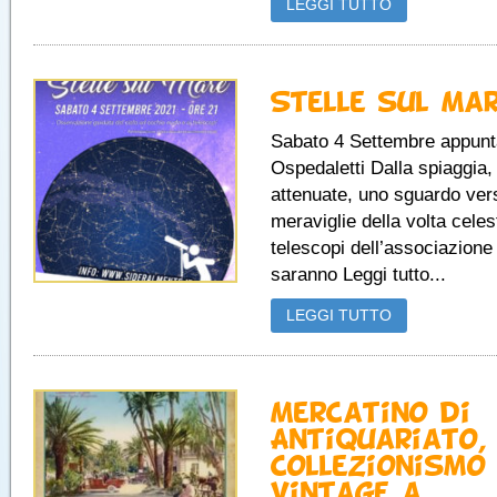
LEGGI TUTTO
Stelle sul Ma
Sabato 4 Settembre appun
Ospedaletti Dalla spiaggia, 
attenuate, uno sguardo ver
meraviglie della volta celest
telescopi dell’associazione 
saranno Leggi tutto...
LEGGI TUTTO
Mercatino di
Antiquariato,
Collezionismo
Vintage a