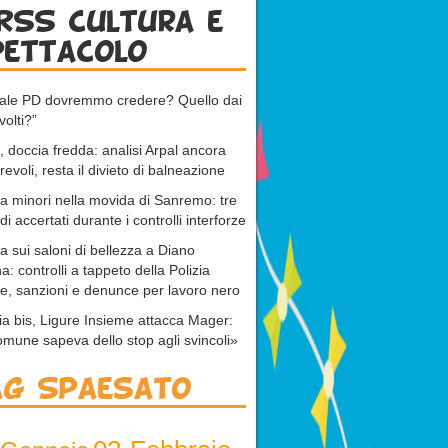
RSS cultura e
pettacolo
uale PD dovremmo credere? Quello dai
volti?”
 doccia fredda: analisi Arpal ancora
revoli, resta il divieto di balneazione
 a minori nella movida di Sanremo: tre
di accertati durante i controlli interforze
ta sui saloni di bellezza a Diano
a: controlli a tappeto della Polizia
e, sanzioni e denunce per lavoro nero
ia bis, Ligure Insieme attacca Mager:
omune sapeva dello stop agli svincoli»
ag Spaesato