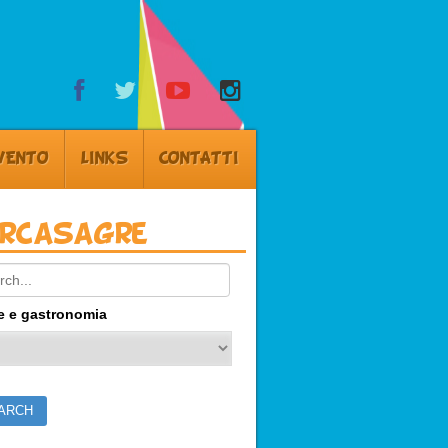
VENTO
LINKS
CONTATTI
ercasagre
ch:
e e gastronomia