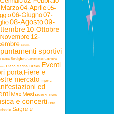
02-Febbraio
-Gennaio
-Marzo
04-Aprile
05-
06-Giugno
07-
ggio
08-Agosto
09-
lio
ttembre
10-Ottobre
12-
-Novembre
cembre
Andora
puntamenti sportivi
Bordighera
i Taggia
Camporosso
Caprauna
Eventi
Diano Marina
Edizioni
nico
ri porta
Fiere e
stre mercato
Imperia
nifestazioni ed
enti
Max
Mesi
Molini di Triora
sica e concerti
Pigna
Sagre e
edassio