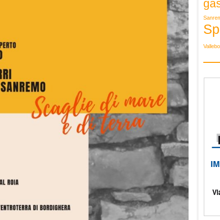
ga
Sanre
Sp
Valleb