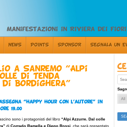
Manifestazioni in Riviera dei Fiori
NEWS
POINTS
SPONSOR
SEGNALA UN E
C
lio a Sanremo “Alpi
olle di Tenda
Sear
 di Bordighera”
Sagr
assegna “Happy Hour con l’autore” in
ore 19.00
fascino sono i protagonisti del libro
“Alpi Azzurre. Dal colle
ra”
di
Corrado Ramella e Diego Rossi
, che sarà presentato