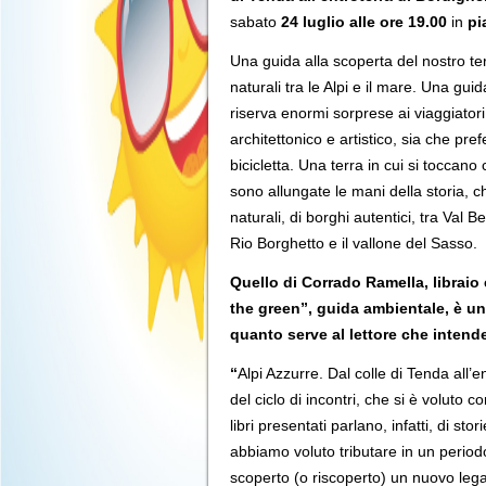
sabato
24
luglio alle ore 19.00
in
pi
Una guida alla scoperta del nostro ter
naturali tra le Alpi e il mare. Una g
riserva enormi sorprese ai viaggiatori,
architettonico e artistico, sia che pre
bicicletta. Una terra in cui si toccano
sono allungate le mani della storia, 
naturali, di borghi autentici, tra Val 
Rio Borghetto e il vallone del Sasso.
Quello di Corrado Ramella, libraio
the green”, guida ambientale, è un
quanto serve al lettore che intend
“
Alpi Azzurre. Dal colle di Tenda all’e
del ciclo di incontri, che si è voluto c
libri presentati parlano, infatti, di st
abbiamo voluto tributare in un perio
scoperto (o riscoperto) un nuovo lega