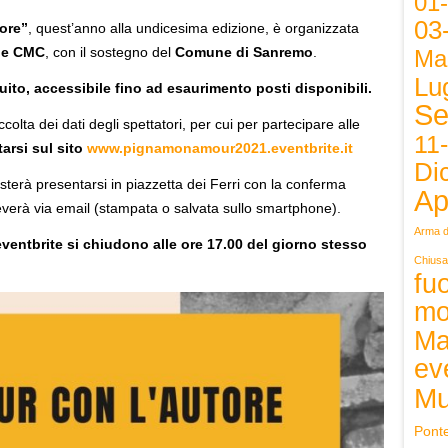
01
03
ore”
, quest’anno alla undicesima edizione, è organizzata
 e CMC
, con il sostegno del
Comune di Sanremo
.
Ma
Lug
uito, accessibile fino ad esaurimento posti disponibili.
Se
colta dei dati degli spettatori, per cui per partecipare alle
11
arsi sul sito
www.pignamonamour2021.eventbrite.it
Di
sterà presentarsi in piazzetta dei Ferri con la conferma
Ap
everà via email (stampata o salvata sullo smartphone).
Arma d
eventbrite si chiudono alle ore 17.00 del giorno stesso
Chiusa
fuo
mo
Ma
ev
Mu
Pont