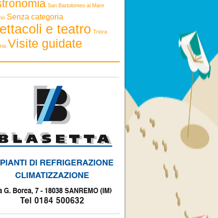
stronomia
San Bartolomeo al Mare
Senza categoria
mo
ettacoli e teatro
Triora
Visite guidate
ona