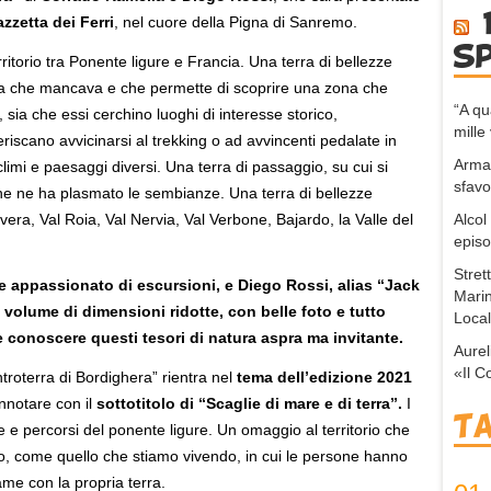
azzetta dei Ferri
, nel cuore della Pigna di Sanremo.
s
ritorio tra Ponente ligure e Francia. Una terra di bellezze
uida che mancava e che permette di scoprire una zona che
“A q
 sia che essi cerchino luoghi di interesse storico,
mille 
feriscano avvicinarsi al trekking o ad avvincenti pedalate in
Arma,
 climi e paesaggi diversi. Una terra di passaggio, su cui si
sfavo
che ne ha plasmato le sembianze. Una terra di bellezze
Alcol
Bevera, Val Roia, Val Nervia, Val Verbone, Bajardo, la Valle del
episo
Stret
 e appassionato di escursioni, e Diego Rossi, alias “Jack
Marin
 volume di dimensioni ridotte, con belle foto e tutto
Local
e conoscere questi tesori di natura aspra ma invitante.
Aurel
«Il C
ntroterra di Bordighera” rientra nel
tema dell’edizione 2021
onnotare con il
sottotitolo di “Scaglie di mare e di terra”.
I
T
orie e percorsi del ponente ligure. Un omaggio al territorio che
do, come quello che stiamo vivendo, in cui le persone hanno
me con la propria terra.