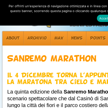
Per offrirti un'esperienza di navigazione ottimizzata e in linea con
questo banner, scorrendo questa pagina o cliccando qualunque su
Accet
Manifestazion
ABOUT
ARCHIVIO
MAX
NEWS
POINTS
Sanremo Marathon
Il 4 Dicembre torna l’appu
la maratona tra cielo e ma
La quinta edizione della
Sanremo Marath
scenario spettacolare che dal Casinò di Sa
lungo la città dei fiori e il parco costiero del