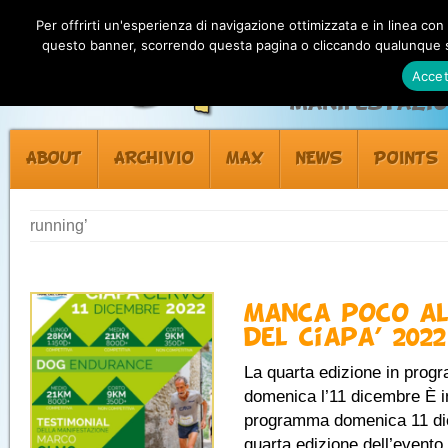
Per offrirti un'esperienza di navigazione ottimizzata e in linea con
questo banner, scorrendo questa pagina o cliccando qualunque su
Accet
Manifestazion
ABOUT
ARCHIVIO
MAX
NEWS
POINTS
running’
Manca poco al
del Ciapa’ 2022
La quarta edizione in pro
domenica l’11 dicembre È i
programma domenica 11 di
quarta edizione dell’evento