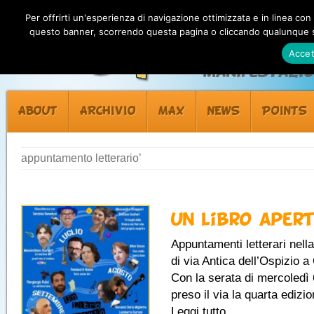
Per offrirti un'esperienza di navigazione ottimizzata e in linea con
questo banner, scorrendo questa pagina o cliccando qualunque su
Accet
Manifestazion
ABOUT
ARCHIVIO
MAX
NEWS
POINTS
appuntamento letterario’
Un libro aper
Appuntamenti letterari nell
di via Antica dell’Ospizio a
Con la serata di mercoledì 
preso il via la quarta edizio
Leggi tutto...