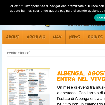
Per offrirti un'esperienza di navigazione ottimizzata e in linea con
questo banner, scorrendo questa pagina o cliccando qualunque su
Accet
Manifestazion
ABOUT
ARCHIVIO
MAX
NEWS
POINTS
centro storico’
Albenga, agos
entra nel viv
Un mese di eventi tra musi
e spettacoli Con l’arrivo di
l’estate di Albenga entra an
nel vivo con un calendario 