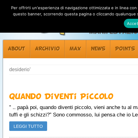
Per offrirti un'esperienza di navigazione ottimizzata e in linea con
questo banner, scorrendo questa pagina o cliccando qualunque su
Accet
Manifestazion
ABOUT
ARCHIVIO
MAX
NEWS
POINTS
desiderio’
Quando Diventi Piccolo
” .. papà poi, quando diventi piccolo, vieni anche tu al m
tuffi e gli schizzi?” Sono commosso, lui pensa che io Leg
LEGGI TUTTO