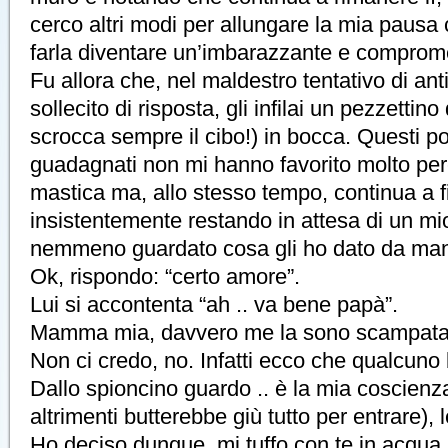
cerco altri modi per allungare la mia pausa c
farla diventare un’imbarazzante e comprome
Fu allora che, nel maldestro tentativo di an
sollecito di risposta, gli infilai un pezzettino
scrocca sempre il cibo!) in bocca. Questi p
guadagnati non mi hanno favorito molto perc
mastica ma, allo stesso tempo, continua a f
insistentemente restando in attesa di un mi
nemmeno guardato cosa gli ho dato da man
Ok, rispondo: “certo amore”.
Lui si accontenta “ah .. va bene papà”.
Mamma mia, davvero me la sono scampata
Non ci credo, no. Infatti ecco che qualcuno 
Dallo spioncino guardo .. è la mia coscienza
altrimenti butterebbe giù tutto per entrare), le
Ho deciso dunque, mi tuffo con te in acqua.