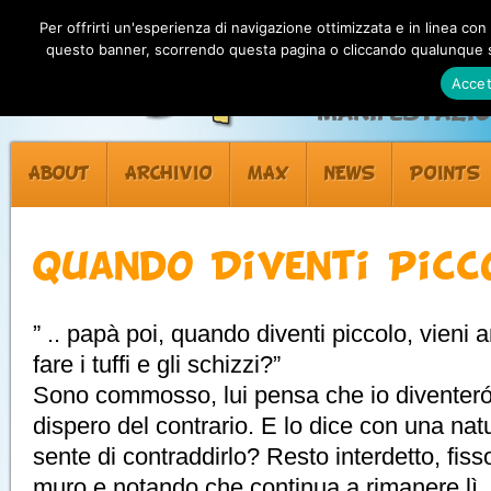
Per offrirti un'esperienza di navigazione ottimizzata e in linea con
questo banner, scorrendo questa pagina o cliccando qualunque su
Accet
Manifestazion
ABOUT
ARCHIVIO
MAX
NEWS
POINTS
Quando Diventi Picc
” .. papà poi, quando diventi piccolo, vieni 
fare i tuffi e gli schizzi?”
Sono commosso, lui pensa che io diventeró
dispero del contrario. E lo dice con una nat
sente di contraddirlo? Resto interdetto, fisso
muro e notando che continua a rimanere lì, 