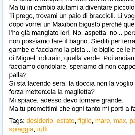
Ma tu in cambio aiutami a diventare piccolo
Ti prego, trovami un paio di braccioli. Li vo
dopo vorrei un Maxibon bigusto perchè quell
l’ho già mangiato ieri. No, aspetta, no .. per
non possiamo fare il bagno. Siediti per terra 
gambe e facciamo la pista .. le biglie ce le 
di Miguel Indurain, quella verde. Poi andiam
facciamo dondolare, speriamo di non cappo
palla?
Si sta facendo sera, la doccia non la vogli
forza mettercela la maglietta?
Mi spiace, adesso devo tornare grande.
Ma tu promettimi che ogni tanto mi porti a far
Tags:
desiderio
,
estate
,
figlio
,
mare
,
max
,
p
spiaggia
,
tuffi