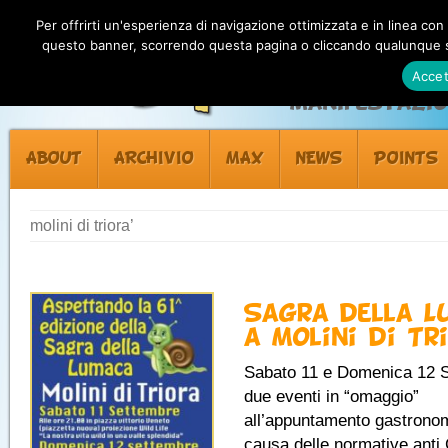
Per offrirti un'esperienza di navigazione ottimizzata e in linea con
questo banner, scorrendo questa pagina o cliccando qualunque su
Accet
Manifestazion
ABOUT
ARCHIVIO
MAX
NEWS
POINTS
molini di triora’
Sagra della L
a Molini di Tr
Sabato 11 e Domenica 12 
due eventi in “omaggio”
all’appuntamento gastrono
causa delle normative anti 