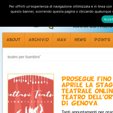
Per offrirti un'esperienza di navigazione ottimizzata e in linea con
questo banner, scorrendo questa pagina o cliccando qualunque su
Accet
Manifestazion
ABOUT
ARCHIVIO
MAX
NEWS
POINTS
teatro per bambini’
Prosegue fino
Aprile la stag
teatrale onlin
Teatro dell’Or
di Genova
Tanti appuntamenti per gran