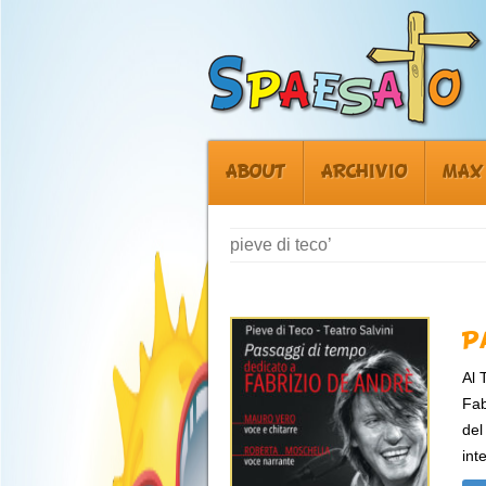
ABOUT
ARCHIVIO
MAX
pieve di teco’
P
Al 
Fab
del
int