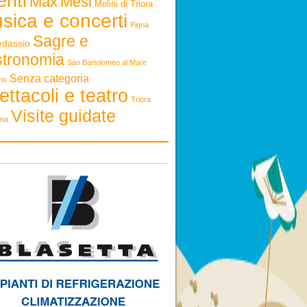
enti
Max
Mesi
Molini di Triora
sica e concerti
Pigna
Sagre e
edassio
stronomia
San Bartolomeo al Mare
Senza categoria
mo
ettacoli e teatro
Triora
Visite guidate
ona