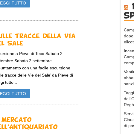
LEGGI TUTTO
s
Campo
ulle tracce della Via
dopo 
elico
el Sale
Incen
ursione a Pieve di Teco Sabato 2
Camp
tembre Sabato 2 settembre
comp
untamento con una facile escursione
Venti
lle tracce delle Vie del Sale’ da Pieve di
abban
gi tutto...
sanz
Taggi
LEGGI TUTTO
dell’
Regh
Servi
l mercato
Claud
di pa
ell’Antiquariato