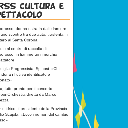
RSS cultura e
pettacolo
rosso, donna estratta dalle lamiere
uno scontro tra due auto: trasferita in
ttero al Santa Corona
dio al centro di raccolta di
orosso, in fiamme un rimorchio
attatore
miglia Progressista, Spinosi: «Chi
dona rifiuti va identificato e
ionato»
a, tutto pronto per il concerto
OpenOrchestra diretta da Marco
ezza
zio idrico, il presidente della Provincia
io Scajola: «Ecco i numeri del cambio
sso»