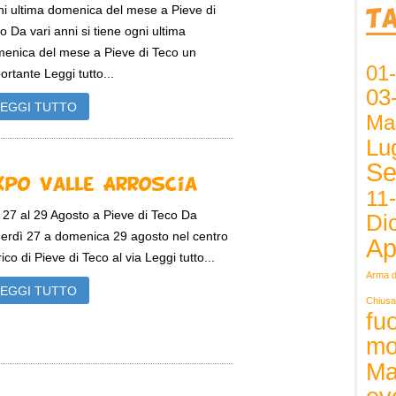
i ultima domenica del mese a Pieve di
T
o Da vari anni si tiene ogni ultima
enica del mese a Pieve di Teco un
01
ortante Leggi tutto...
03
LEGGI TUTTO
Ma
Lug
Se
xpo Valle Arroscia
11
 27 al 29 Agosto a Pieve di Teco Da
Di
erdì 27 a domenica 29 agosto nel centro
Ap
rico di Pieve di Teco al via Leggi tutto...
Arma d
LEGGI TUTTO
Chiusa
fuo
mo
Ma