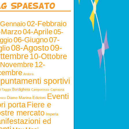
ag Spaesato
02-Febbraio
-Gennaio
-Marzo
04-Aprile
05-
06-Giugno
07-
ggio
08-Agosto
09-
lio
ttembre
10-Ottobre
12-
-Novembre
cembre
Andora
puntamenti sportivi
Bordighera
i Taggia
Camporosso
Caprauna
Eventi
Diano Marina
Edizioni
nico
ri porta
Fiere e
stre mercato
Imperia
nifestazioni ed