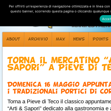
Per offrirti un'esperienza di navigazione ottimizzata e in linea con
questo banner, scorrendo questa pagina o cliccando qualunque su
Accet
Manifestazion
ABOUT
ARCHIVIO
MAX
NEWS
POINTS
Torna il mercatino “
Sapori” a Pieve di T
Domenica 16 Maggio appunt
i tradizionali portici di C
Torna a Pieve di Teco il classico appuntame
“Arti & Sapori” dedicato alla gastronomia e a