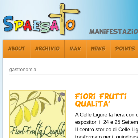
Manifestazion
ABOUT
ARCHIVIO
MAX
NEWS
POINTS
gastronomia’
Fiori Frutti
Qualita’
A Celle Ligure la fiera con 
espositori il 24 e 25 Sette
Il centro storico di Celle Li
trasformato per il quindice