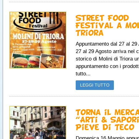
Street Food
Festival a Mol
Triora
Appuntamento dal 27 al 29
27 al 29 Agosto arriva nel 
storico di Molini di Triora 
appuntamento con i prodott
tutto...
LEGGI TUTTO
Torna il merc
“Arti & Sapor
Pieve di Teco
Domenica 16 Maggio appu