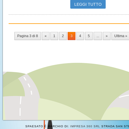
LEGGI TUTTO
Pagina 3 di 8
«
1
2
3
4
5
...
»
Ultima »
SPAESATO È MARCHIO DI:
IMPRESA 360 SRL
STRADA SAN STE