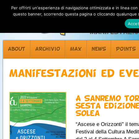
Per offrirti un'esperienza di navigazione ottimizzata e in linea con
questo banner, scorrendo questa pagina o cliccando qualunque su
Accet
Manifestazion
ABOUT
ARCHIVIO
MAX
NEWS
POINTS
Manifestazioni ed eve
A Sanremo tor
sesta edizione
Solea
“Ascese e Orizzonti” il tem
Festival della Cultura Medi